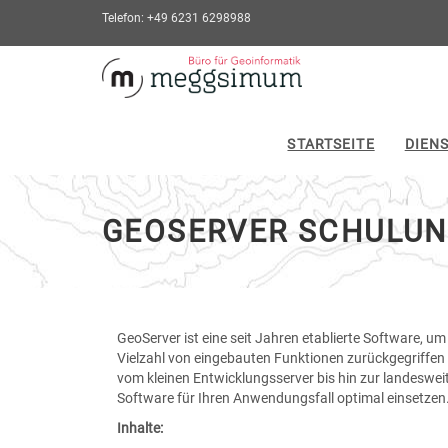
Telefon: +49 6231 6298988
GeoServer
Schulung
-
STARTSEITE
DIEN
zur
Hauptseite
GEOSERVER SCHULU
GeoServer ist eine seit Jahren etablierte Software, 
Vielzahl von eingebauten Funktionen zurückgegriffen
vom kleinen Entwicklungsserver bis hin zur landeswei
Software für Ihren Anwendungsfall optimal einsetzen
Inhalte: