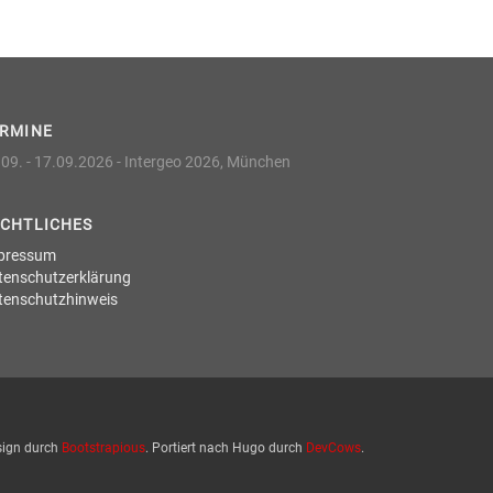
ERMINE
09. - 17.09.2026 -
Intergeo 2026, München
CHTLICHES
pressum
tenschutzerklärung
tenschutzhinweis
sign durch
Bootstrapious
. Portiert nach Hugo durch
DevCows
.