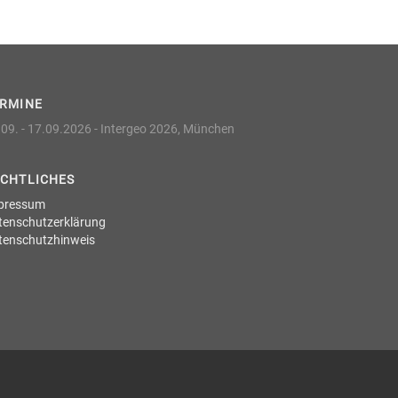
ERMINE
09. - 17.09.2026 -
Intergeo 2026, München
CHTLICHES
pressum
tenschutzerklärung
tenschutzhinweis