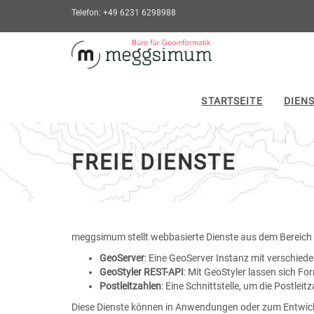
Telefon: +49 6231 6298988
Freie
Dienste
-
STARTSEITE
DIEN
zur
Hauptseite
FREIE DIENSTE
meggsimum stellt webbasierte Dienste aus dem Bereich d
GeoServer
: Eine GeoServer Instanz mit verschie
GeoStyler REST-API
: Mit GeoStyler lassen sich F
Postleitzahlen
: Eine Schnittstelle, um die Postle
Diese Dienste können in Anwendungen oder zum Entwickel