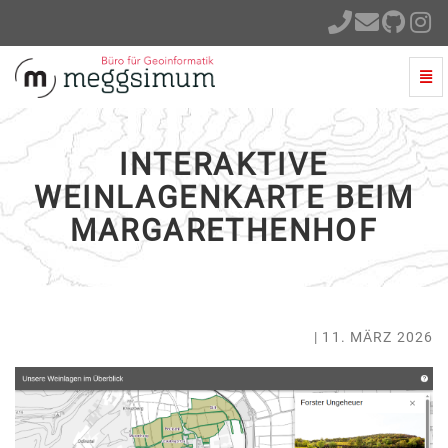
Navi
ein-
Interaktive
Weinlagenkarte
beim
INTERAKTIVE
Margarethenhof
-
WEINLAGENKARTE BEIM
zur
MARGARETHENHOF
Hauptseite
| 11. MÄRZ 2026