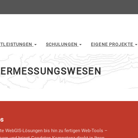
STLEISTUNGEN
SCHULUNGEN
EIGENE PROJEKTE
 VERMESSUNGSWESEN
os
e WebGIS-Lösungen bis hin zu fertigen Web-Tools –