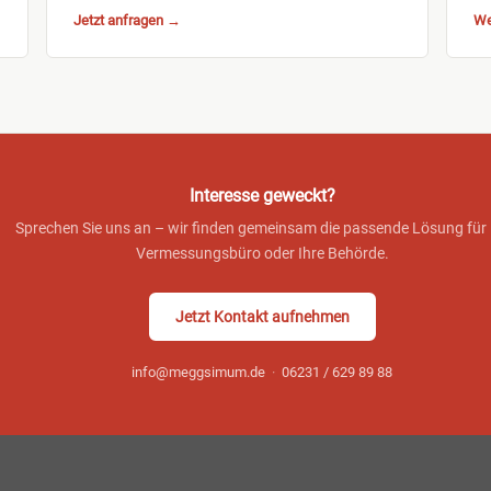
Jetzt anfragen →
We
Interesse geweckt?
Sprechen Sie uns an – wir finden gemeinsam die passende Lösung für 
Vermessungsbüro oder Ihre Behörde.
Jetzt Kontakt aufnehmen
info@meggsimum.de
·
06231 / 629 89 88